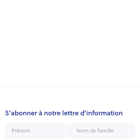
23/6/2026
Acquisition à Uccle
22/6/2026
Acquisition à Halle
12/6/2026
Dividende optionnel - Résultats
S'abonner à notre lettre d'information