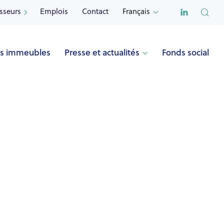

isseurs
Emplois
Contact
Français


s immeubles
Presse et actualités
Fonds social

Nom
DRAGON (Mouscron)
Adresse
Rue du Dragon 156-158-160
