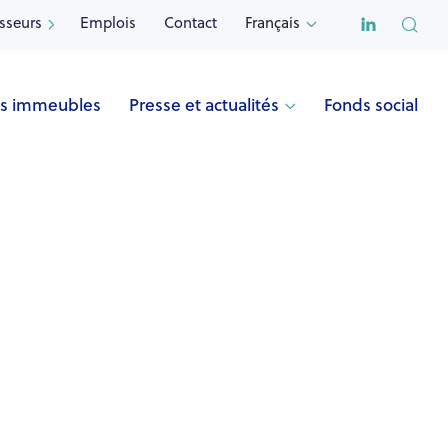

isseurs
Emplois
Contact
Français


s immeubles
Presse et actualités
Fonds social
