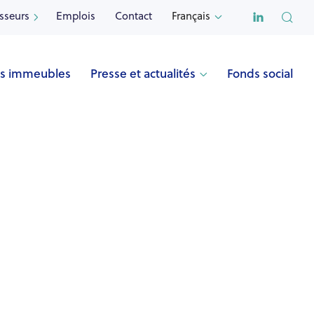

isseurs
Emplois
Contact
Français


s immeubles
Presse et actualités
Fonds social

Nom
HARMONIE (Bruxelles)
Adresse
Rue de l'Harmonie 20
