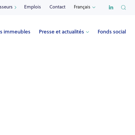

isseurs
Emplois
Contact
Français


s immeubles
Presse et actualités
Fonds social

Nom
VOLRAL (Jette)
Adresse
Avenue Fernande Volral 37
