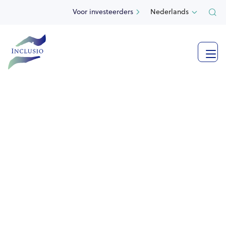
Voor investeerders
Nederlands



Bekijk meer foto's