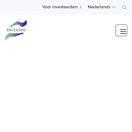
Voor investeerders
Nederlands


Impact vennootschap
gespecialiseerd in
vastgoed
met een sociaal karakter
Inclusio is de enige in zijn soort, en investeert exclusief
in vastgoed met een sociaal karakter in België, waarbij
alle gebouwen beschikbaar worden gesteld aan sociale
partners.