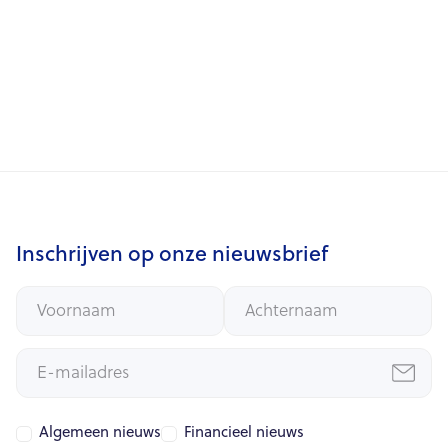
Eglantine EECKHOUT
+32 2 675 78 82

eglantine.eeckhout@inclusio.be

Inschrijven op onze nieuwsbrief
Algemeen nieuws
Financieel nieuws