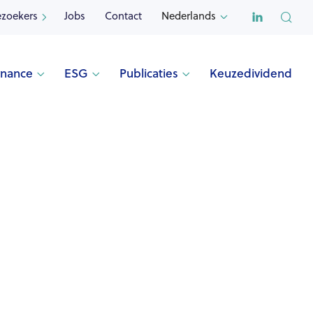

ezoekers
Jobs
Contact
Nederlands


rnance
ESG
Publicaties
Keuzedividend


