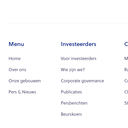
Menu
Investeerders
C
Home
Voor investeerders
M
Over ons
Wie zijn we?
R
Onze gebouwen
Corporate governance
C
Pers & Nieuws
Publicaties
C
Persberichten
S
Beurskoers