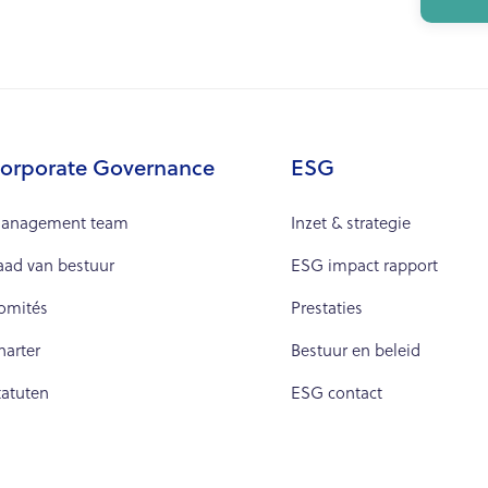
orporate Governance
ESG
anagement team
Inzet & strategie
aad van bestuur
ESG impact rapport
omités
Prestaties
harter
Bestuur en beleid
tatuten
ESG contact