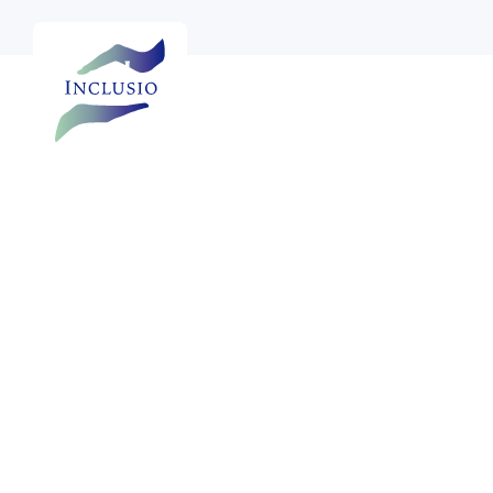
Persberichten
Persartikels
Nieuws