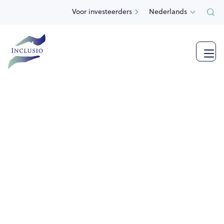
Voor investeerders
Nederlands


Impact vennootschap
gespecialiseerd in
vastgoed
met een sociaal karakter
Inclusio is de enige in zijn soort, en investeert exclusief
in vastgoed met een sociaal karakter in België, waarbij
alle gebouwen beschikbaar worden gesteld aan sociale
partners.