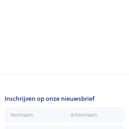
Aankoop te Ukkel
22/6/2026
Aankoop te Halle
12/6/2026
Keuzedividend - Resultaten
Inschrijven op onze nieuwsbrief