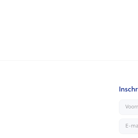
Aankoop te Halle
12/6/2026
Keuzedividend - Resultaten
Inschr