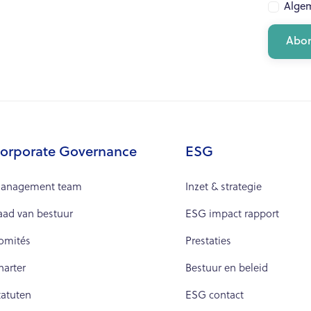
Alge
orporate Governance
ESG
anagement team
Inzet & strategie
aad van bestuur
ESG impact rapport
omités
Prestaties
harter
Bestuur en beleid
tatuten
ESG contact