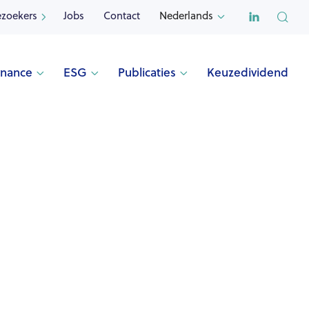

ezoekers
Jobs
Contact
Nederlands


rnance
ESG
Publicaties
Keuzedividend


