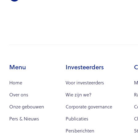
Menu
Investeerders
C
Home
Voor investeerders
M
Over ons
Wie zijn we?
R
Onze gebouwen
Corporate governance
C
Pers & Nieuws
Publicaties
C
Persberichten
S