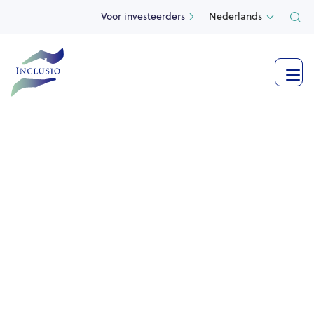
Voor investeerders
Nederlands



Bekijk meer foto's