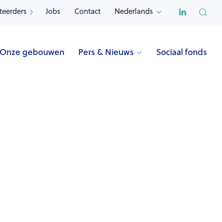

teerders
Jobs
Contact
Nederlands


Onze gebouwen
Pers & Nieuws
Sociaal fonds

Naam
AUGUSTIJNENSTRAAT (Mechelen)
Adres
Augustijnenstraat 97
