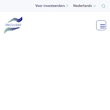
Voor investeerders
Nederlands



Bekijk meer foto's