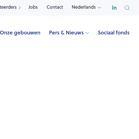

teerders
Jobs
Contact
Nederlands


Onze gebouwen
Pers & Nieuws
Sociaal fonds

Naam
PAREL (Sint-Jans-Molenbeek)
Adres
Parelstraat 10
