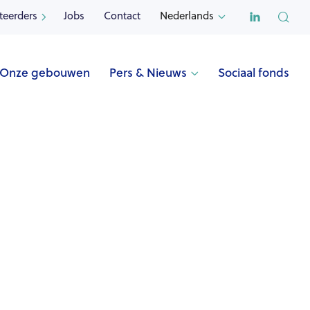

teerders
Jobs
Contact
Nederlands


Onze gebouwen
Pers & Nieuws
Sociaal fonds

Naam
THOMASHUIS BEERSE (Beerse)
Adres
Bisschopslaan 18
